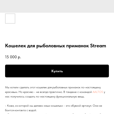
Кошелек для рыболовных приманок Stream
15 000
р.
Купить
Мы хотели сделать этот кошелек для рыболовных приманок по-настоящему
красивым. Но красиво - не всегда практично. В тандеме с командой
AALTOS
у
нас получилось создать по-настоящему функциональную вещь.
- Кожа, из которой мы делаем наши кошельки - это обувной артикул. Она не
боится контакта с водой.