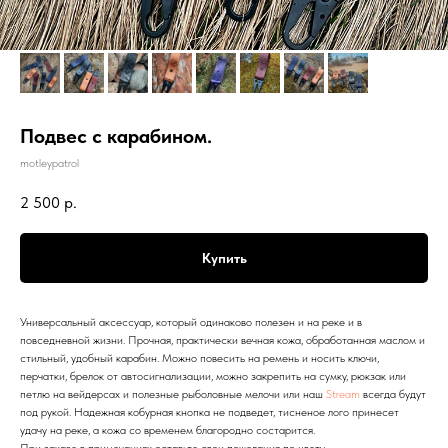
Подвес с карабином.
motleypatrol
2 500
р.
Купить
Универсальный аксессуар, который одинаково полезен и на реке и в
повседневной жизни. Прочная, практически вечная кожа, обработанная маслом и
стильный, удобный карабин. Можно повесить на ремень и носить ключи,
перчатки, брелок от автосигнализации, можно закрепить на сумку, рюкзак или
петлю на вейдерсах и полезные рыболовные мелочи или наш
Stream
всегда будут
под рукой. Надежная кобурная кнопка не подведет, тисненое лого принесет
удачу на реке, а кожа со временем благородно состарится.
При заказе в примечаниях оставьте свои пожелания по цвету.